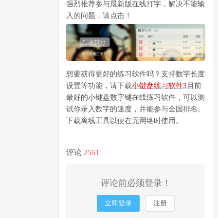
强烈推荐参与最新版在线打字，解决不能输
入的问题，请点击！
想要获得更好的练习软件吗？支持数字长度
设置等功能，请下载
小键盘练习软件3
目前
最好的小键盘数字键在线练习软件，可以测
试你录入数字的速度，并能参与全国排名。
下载离线工具以便在无网络时使用。
评论
2561
评论前必须登录！
立即登录
注册