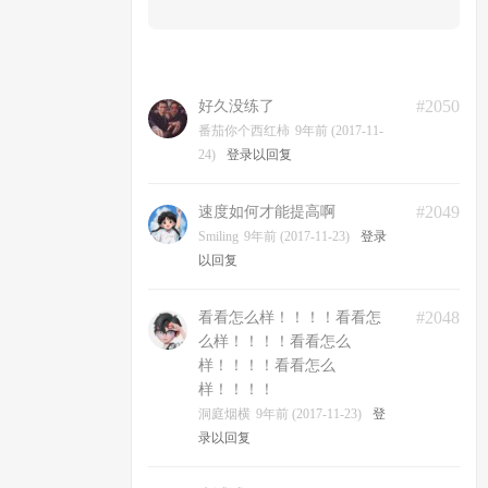
#2050
好久没练了
番茄你个西红柿
9年前 (2017-11-
24)
登录以回复
#2049
速度如何才能提高啊
Smiling
9年前 (2017-11-23)
登录
以回复
#2048
看看怎么样！！！！看看怎
么样！！！！看看怎么
样！！！！看看怎么
样！！！！
洞庭烟横
9年前 (2017-11-23)
登
录以回复