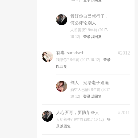
10-12)
登录以回复
管好你自己就行了，
何必评论别人
人初善变?
9年前 (2017-
10-12)
登录以回复
#2012
有毒 :surprised:
我陪你?
9年前 (2017-10-12)
登录
以回复
剑人，别给老子逼逼
酒空人已醉i
9年前 (2017-
10-12)
登录以回复
#2011
人心歹毒，要防某些人.
人初善变?
9年前 (2017-10-12)
登
录以回复