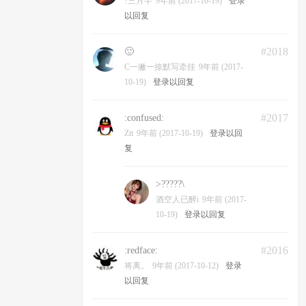
?三月半
9年前 (2017-10-19)
登录
以回复
#2018
🙂
C一撇一捺默写牵挂
9年前 (2017-
10-19)
登录以回复
#2017
:confused:
Ztt
9年前 (2017-10-19)
登录以回
复
>?????\
酒空人已醉i
9年前 (2017-
10-19)
登录以回复
#2016
:redface:
将离。
9年前 (2017-10-12)
登录
以回复