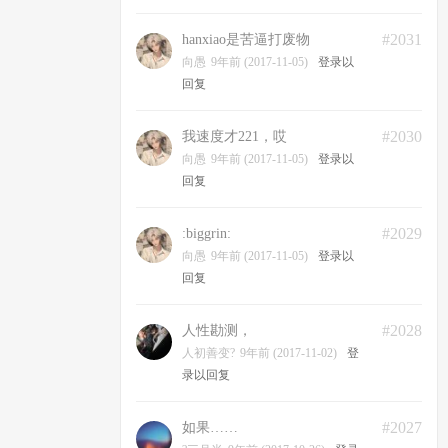
#2031
hanxiao是苦逼打废物
向愚
9年前 (2017-11-05)
登录以
回复
#2030
我速度才221，哎
向愚
9年前 (2017-11-05)
登录以
回复
#2029
:biggrin:
向愚
9年前 (2017-11-05)
登录以
回复
#2028
人性勘测，
人初善变?
9年前 (2017-11-02)
登
录以回复
#2027
如果……