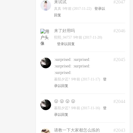
#2047
来试试
真真
9年前 (2017-11-22)
登录以
回复
#2046
来了好用吗
熙熙_94757
9年前 (2017-11-20)
登录以回复
#2045
:surprised: :surprised:
:surprised: :surprised:
:surprised:
暮阳夕迟?
9年前 (2017-11-17)
登
录以回复
#2044
😛 😛 😛 😛
暮阳夕迟?
9年前 (2017-11-16)
登
录以回复
#2043
请教一下大家都怎么练的