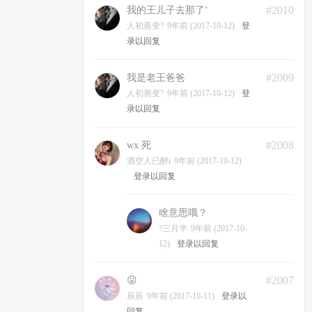
#2010
我的王儿子去那了‘
人初善变?
9年前 (2017-10-12)
登
录以回复
#2009
我是老王爸爸
人初善变?
9年前 (2017-10-12)
登
录以回复
#2008
wx 死
酒空人已醉i
9年前 (2017-10-12)
登录以回复
啥意思哦？
?三月半
9年前 (2017-10-
12)
登录以回复
#2007
😛
辰辰
9年前 (2017-10-11)
登录以
回复