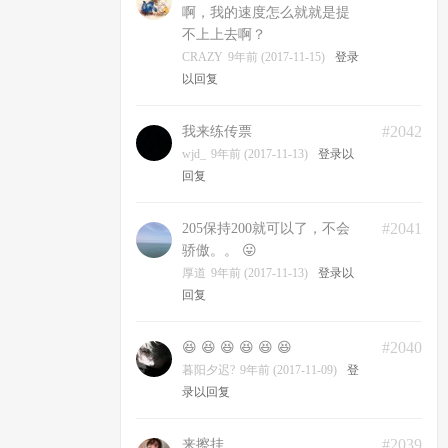
啊，我的速度怎么就就是提
不上上去啊？
CRAZY
9年前 (2017-11-15)
登录
以回复
#2042
我来练传票
wjd_
9年前 (2017-11-13)
登录以
回复
#2041
205保持200就可以了，不会
骄傲。。 😛
厚道
9年前 (2017-11-13)
登录以
回复
#2040
😆 😆 😆 😆 😆 😆
暮阳夕迟?
9年前 (2017-11-09)
登
录以回复
#2039
来擦挂