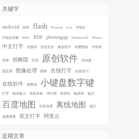
关键字
flash
android
ant
Foxmail
icon
IP地址
PDF
phonegap
IP地址切换
MAC
Windows10
Winrar
中文打字
优惠码
信息安全
修改照片
免费图标
冲浪者
原创软件
劲舞团
加密
压缩
启动器
图像处理
在线打字
固定翼
图标
在线练习
小键盘数字键
在线软件
塞斯纳
打字
报表输入
拾取坐标
排行榜
推荐码
敏感词
激活
百度地图
离线地图
百张传票
端口
英文打字
阿里云
美图秀秀
近期文章