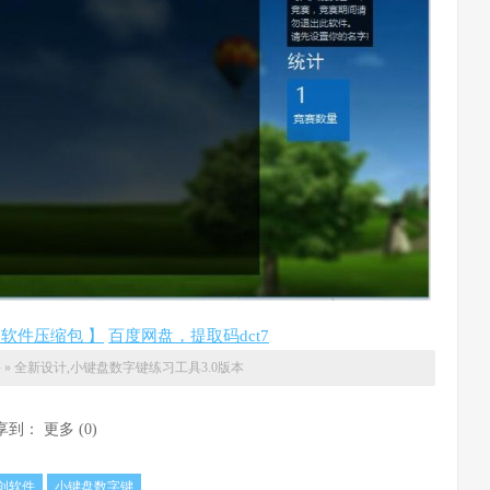
软件压缩包 】
百度网盘，提取码dct7
件
»
全新设计,小键盘数字键练习工具3.0版本
享到：
更多
(
0
)
创软件
小键盘数字键