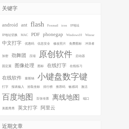
关键字
flash
android
ant
Foxmail
icon
IP地址
PDF
phonegap
IP地址切换
MAC
Windows10
Winrar
中文打字
优惠码
信息安全
修改照片
免费图标
冲浪者
原创软件
劲舞团
加密
压缩
启动器
图像处理
在线打字
固定翼
图标
在线练习
小键盘数字键
在线软件
塞斯纳
打字
报表输入
拾取坐标
排行榜
推荐码
敏感词
激活
百度地图
离线地图
百张传票
端口
英文打字
阿里云
美图秀秀
近期文章