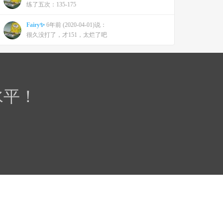
练了五次：135-175
Fairy✨
6年前 (2020-04-01)说：
很久没打了，才151，太烂了吧
水平！