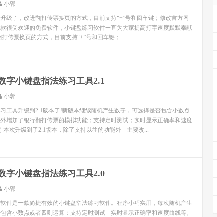
小郭
升级了，改进翻打传票换页的方式，目前支持“+”号和回车键；修改官方网
一款很受欢迎的免费软件，小键盘练习软件一直为大家提高打字速度默默奉献
 改进翻打传票换页的方式，目前支持“+”号和回车键； ...
数字小键盘指法练习工具2.1
小郭
习工具升级到2.1版本了!新版本继续随机产生数字，可选择是否包含小数点
另外增加了银行翻打传票的模拟功能；支持定时测试；实时显示正确率和速度
 本次升级到了2.1版本，除了支持以往的功能外，主要改...
数字小键盘指法练习工具2.0
小郭
习软件是一款简捷有效的小键盘指法练习软件。程序小巧实用，每次随机产生
否包含小数点或者四则运算；支持定时测试；实时显示正确率和速度曲线等。