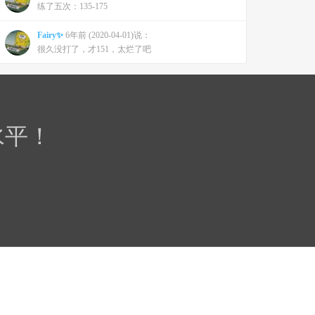
练了五次：135-175
Fairy✨
6年前 (2020-04-01)说：
很久没打了，才151，太烂了吧
水平！