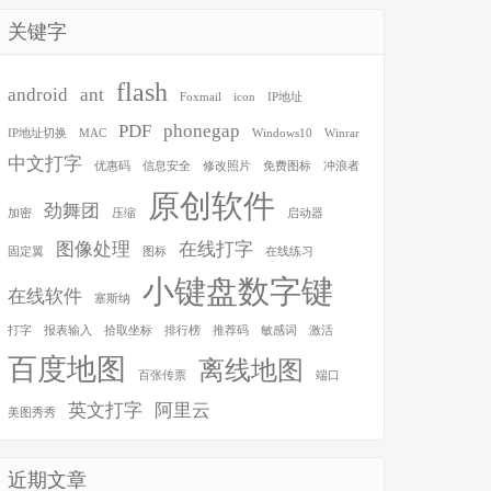
关键字
flash
android
ant
Foxmail
icon
IP地址
PDF
phonegap
IP地址切换
MAC
Windows10
Winrar
中文打字
优惠码
信息安全
修改照片
免费图标
冲浪者
原创软件
劲舞团
加密
压缩
启动器
图像处理
在线打字
固定翼
图标
在线练习
小键盘数字键
在线软件
塞斯纳
打字
报表输入
拾取坐标
排行榜
推荐码
敏感词
激活
百度地图
离线地图
百张传票
端口
英文打字
阿里云
美图秀秀
近期文章