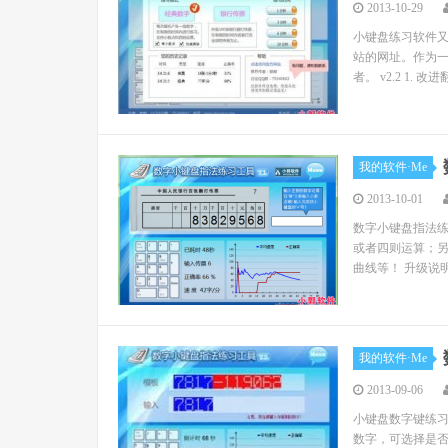
2013-10-29
小键盘练习软件又
站的网址。作为
者。 v2.2 1.
我的软件·Me
2013-10-01
数字小键盘指法练
或者四则运算；
曲线等！ 升级说明
我的软件·Me
2013-09-06
小键盘数字键练
数字，可选择是